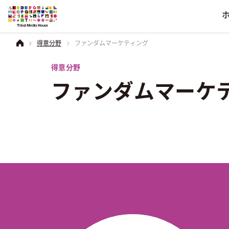
ファンダムマーケティング
得意分野
業界別
ソーシャルメデ
会社情報
得意分野
コーポレートブラ
ファンダムマーケ
食品・菓子
その他のソーシャルメ
得意分野
サービス
会社情報
を見る
飲料・アルコール
電化製品
一覧を見る
一覧を見る
一覧を見る
日用雑貨品
音楽・映画
アパレル
化粧品
住宅