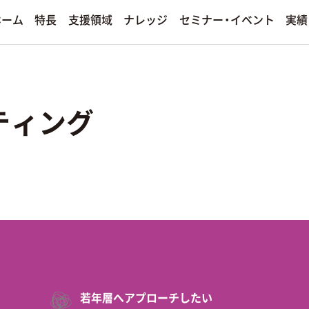
セミナー・イベント
支援領域
ナレッジ
ホーム
特長
実績
手法別
ィア運用
プロモーション
決算情報
ンド
ティング
ソーシャルメディアマーケティ
ディア運用サービス
その他のプロモーションサービスを
熱狂ブランドマーケティング
ファンダムマーケティング
エンターテインメントマーケテ
若年層マーケティング
クリエイティブ制作
その他の手法を見る
その他のクリエイティブ制作サービ
若年層へアプローチしたい
る