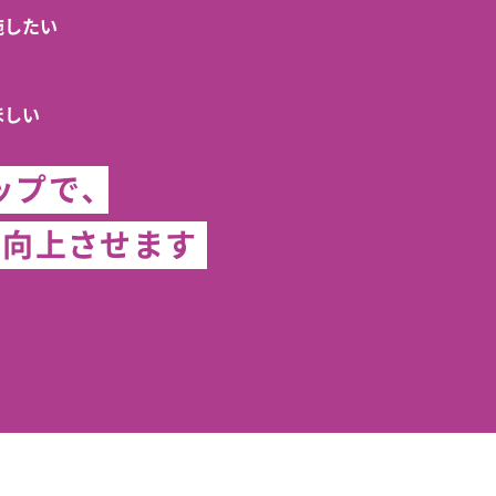
施したい
無料マーケティング学習サービス「MAR
ほしい
PS」
ップで、
を向上させます