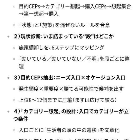
目的CEPs→カテゴリー想起→購入CEPs→想起集合
→第一想起→購入
「状態」と「施策」を混ぜないルールを合意
２）現状診断：いま詰まっている“段”はどこか
施策棚卸しを、6ステップにマッピング
「効いている／効いていない／不明」を段ごとに整
理
３）目的CEPs抽出：ニーズ入口×オケージョン入口
発生頻度×重要度×勝てる可能性で候補を出す
上位8〜12個までに圧縮（まずは広げて絞る）
４）「カテゴリー想起」の設計：入口でカテゴリーが立
つ条件
入口ごとに「生活者の頭の中の遷移」を文章化