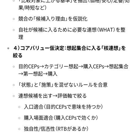
「比較対象に上がる基準」を抽出（価格/安心/定番/効
果/時短など）
競合の「候補入り理由」を仮説化
自社が候補に入るために必要な連想（WHAT）を整
理
４）コアバリュー仮決定：想起集合に入る「核連想」を
絞る
目的CEPs→カテゴリー想起→購入CEPs→想起集合
→第一想起→購入
「状態」と「施策」を混ぜないルールを合意
連想候補を出す→評価軸で絞る
入口適合（目的CEPsで意味を持つか）
購入場面適合（購入CEPsで効くか）
独自性/信憑性（RTBがあるか）