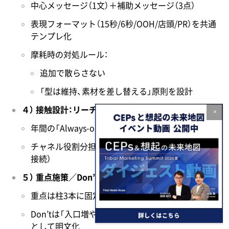
中心メッセージ（1文）＋補助メッセージ（3点）
表現フォーマット（15秒/6秒/OOH/店頭/PR）を共通
テンプレ化
摩耗時の対処ルール：
追加で散らさない
「型は維持、素材を差し替える」原則を設計
４） 接触設計：リーチ×頻度×常時運用の骨格
×
年間の「Always-on設計」と波（繁忙期）の置き方
チャネル役割分担（想起を上げる接触／確証／購買
接続）
５） 重点施策／Don’t施策の叩き台
重点は柱3本に固定
Don’tは「入口増やし」「施策追加会議」などルール
として明文化