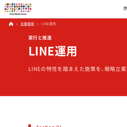
LINE運用
支援領域
業界別
ソーシャルメデ
会社情報
実行と推進
コーポレートブラ
LINE運用
食品・菓子
その他のソーシャルメ
得意分野
サービス
会社情報
を見る
飲料・アルコール
LINEの特性を踏まえた施策を、戦略立
電化製品
一覧を見る
一覧を見る
一覧を見る
日用雑貨品
音楽・映画
アパレル
化粧品
住宅