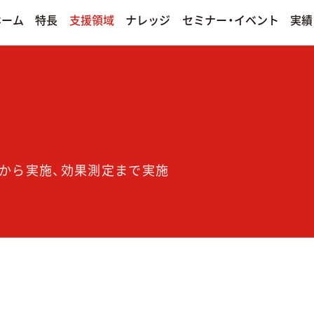
セミナー・イベント
支援領域
ナレッジ
ホーム
特長
実績
手法別
ィア運用
プロモーション
決算情報
ンド
ソーシャルメディアマーケティ
ディア運用サービス
その他のプロモーションサービスを
熱狂ブランドマーケティング
案から実施、効果測定まで実施
ファンダムマーケティング
エンターテインメントマーケテ
若年層マーケティング
クリエイティブ制作
その他の手法を見る
その他のクリエイティブ制作サービ
る