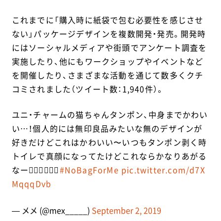
これまでに「購入時に紙袋で包む必要性を感じさせ
ない」パッケージデザインを複数開発・発売。開発時
にはソーシャルメディアや街頭でアンケート調査を
実施したり、他にもワークショップやイベントなど
を開催したり、さまざまな活動を通じて数多くクチ
コミされました（ツイート数：1,940件）。
ユニ・チャームの猫ちゃんタンポン、中身までかわい
い…！個人的には無印良品みたいな無のデザインが
好きだけどこれはかわいい〜いつもタンポン剥く時
トイレで真顔になってたけどこれならかなりあがる
なー🙆🏻‍♀️🙆🏻‍♀️
#NoBagForMe
pic.twitter.com/d7X
MqqqDvb
— メメ (@mex_____)
September 2, 2019