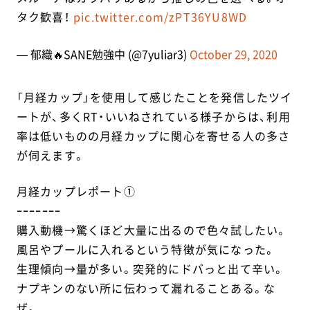
タク歓喜！
pic.twitter.com/zPT36YU8WD
— 郁織🔥SANE勉強中 (@7yuliar3)
October 29, 2020
「月経カップ」を使用して感じたことを発信したツイ
ートが、多くRT・いいねされている様子からは、利用
率は低いものの月経カップに関心を寄せる人の多さ
が伺えます。
月経カップレポート①
ｰｰｰｰｰｰｰ
購入動機→驚くほど大量に出るので色々試したい。
風呂やプールに入れるという特徴が気になった。
生理傾向→量が多い。突発的にドバっと出て辛い。
ナプキンのない所に伝わって漏れることある。な
ぜ。