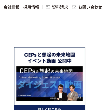
お問い合わせ
会社情報
採用情報
資料請求
研修・講演
ング
見る
ィング
実践的マーケティング研修・講演
無料マーケティング学習サービ
ス
スを見