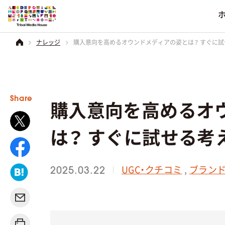
購入意向を高めるオウンドメディアの姿とは？ すぐに
ナレッジ
業界別
ソーシャルメデ
会社情報
コーポレートブラ
食品・菓子
その他のソーシャルメ
得意分野
サービス
会社情報
を見る
Share
購入意向を高めるオ
飲料・アルコール
電化製品
一覧を見る
一覧を見る
一覧を見る
は？ すぐに試せる考
日用雑貨品
音楽・映画
UGC・クチコミ
,
ブラン
2025.03.22
アパレル
化粧品
住宅