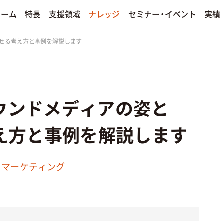
セミナー・イベント
支援領域
ナレッジ
ホーム
特長
実績
試せる考え方と事例を解説します
手法別
ィア運用
プロモーション
決算情報
ンド
ソーシャルメディアマーケティ
ディア運用サービス
その他のプロモーションサービスを
ウンドメディアの姿と
熱狂ブランドマーケティング
ファンダムマーケティング
え方と事例を解説します
エンターテインメントマーケテ
若年層マーケティング
ドマーケティング
クリエイティブ制作
その他の手法を見る
その他のクリエイティブ制作サービ
る