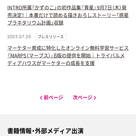
INTRO所属「かずのこ」の初作品集『青星』9月7日（木）発
売決定！｜本書だけで読める描きおろしストーリー「惑星
プラネタリウム計画」収録
プレスリリース
2023.07.25
マーケター育成に特化したオンライン無料学習サービス
『MARPS（マープス）』β版の提供を開始｜トライバルメ
ディアハウスがマーケターの成長を支援
前ページ
次ページ
書籍情報・外部メディア出演