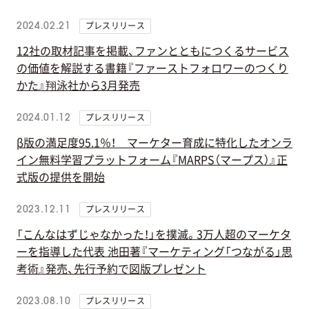
プレスリリース
2024.02.21
12社の取材記事を掲載、ファンとともにつくるサービス
の価値を解説する書籍『ファーストフォロワーのつくり
かた』翔泳社から3月発売
プレスリリース
2024.01.12
β版の満足度95.1％！ マーケター育成に特化したオンラ
イン無料学習プラットフォーム『MARPS（マープス）』正
式版の提供を開始
プレスリリース
2023.12.11
「こんなはずじゃなかった！」を撲滅。3万人超のマーケタ
ーを指導した代表 池田著『マーケティング「つながる」思
考術』発売、先行予約で図版プレゼント
プレスリリース
2023.08.10