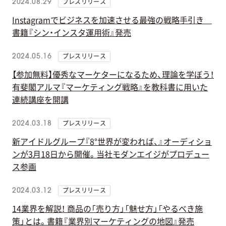
プレスリリース
2024.08.29
Instagramでビジネスを加速させる最強の戦略手引き
書籍『シン・インスタ運用術』発売
プレスリリース
2024.05.16
【参加無料】優秀なマーケターになるため、理論を学ぼう！
有斐閣アルマ『マーケティング戦略』を教科書に用いた
連続講座を開講
プレスリリース
2024.03.18
新アイドルグループ『8°世界が変われば、』オーディショ
ンが3月18日から開催。当社モダンエイジがプロデュー
ス参画
プレスリリース
2024.03.12
14業界を解説！ 商品の「売り方」「魅せ方」「やるべき施
策」とは。書籍『業界別マーケティングの地図』発売