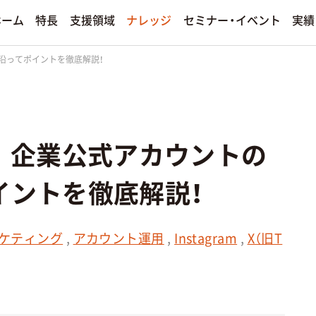
セミナー・イベント
支援領域
ナレッジ
ホーム
特長
実績
沿ってポイントを徹底解説！
手法別
ィア運用
プロモーション
決算情報
ンド
ソーシャルメディアマーケティ
ディア運用サービス
その他のプロモーションサービスを
｜企業公式アカウントの
熱狂ブランドマーケティング
ファンダムマーケティング
イントを徹底解説！
エンターテインメントマーケテ
若年層マーケティング
ケティング
,
アカウント運用
,
Instagram
,
X（旧T
クリエイティブ制作
その他の手法を見る
その他のクリエイティブ制作サービ
る