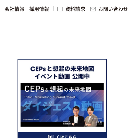
お問い合わせ
会社情報
採用情報
資料請求
研修・講演
ング
見る
ィング
実践的マーケティング研修・講演
無料マーケティング学習サービ
ス
スを見