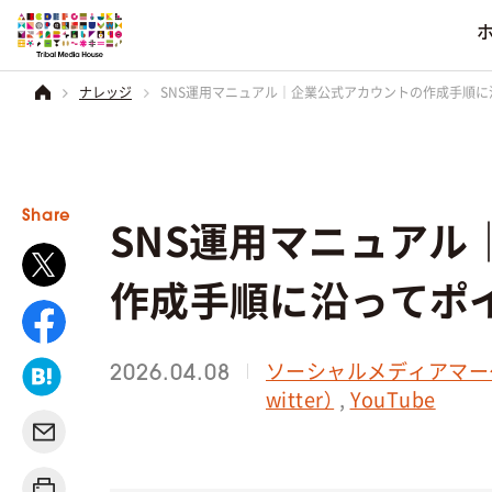
SNS運用マニュアル｜企業公式アカウントの作成手順に
ナレッジ
業界別
ソーシャルメデ
会社情報
コーポレートブラ
食品・菓子
その他のソーシャルメ
得意分野
サービス
会社情報
を見る
Share
SNS運用マニュアル
飲料・アルコール
電化製品
一覧を見る
一覧を見る
一覧を見る
作成手順に沿ってポ
日用雑貨品
音楽・映画
ソーシャルメディアマー
2026.04.08
アパレル
witter）
,
YouTube
化粧品
住宅