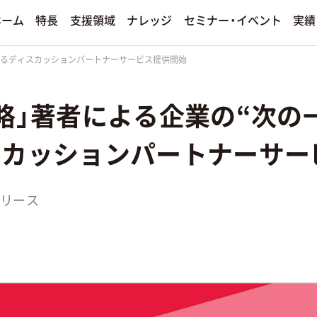
セミナー・イベント
支援領域
ナレッジ
ホーム
特長
実績
えるディスカッションパートナーサービス提供開始
手法別
ィア運用
プロモーション
決算情報
略」著者による企業の“次の
ンド
ソーシャルメディアマーケティ
ディア運用サービス
その他のプロモーションサービスを
スカッションパートナーサー
熱狂ブランドマーケティング
ファンダムマーケティング
エンターテインメントマーケテ
リース
若年層マーケティング
クリエイティブ制作
その他の手法を見る
その他のクリエイティブ制作サービ
る