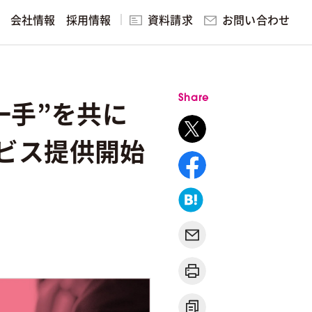
お問い合わせ
会社情報
採用情報
資料請求
研修・講演
Share
一手”を共に
ング
見る
ビス提供開始
ィング
実践的マーケティング研修・講演
無料マーケティング学習サービ
ス
スを見