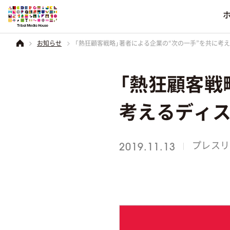
「熱狂顧客戦略」著者による企業の“次の一手”を共に考
お知らせ
業界別
ソーシャルメデ
会社情報
「熱狂顧客戦
コーポレートブラ
食品・菓子
その他のソーシャルメ
得意分野
サービス
会社情報
を見る
考えるディ
飲料・アルコール
電化製品
一覧を見る
一覧を見る
一覧を見る
日用雑貨品
プレスリ
2019.11.13
音楽・映画
アパレル
化粧品
住宅