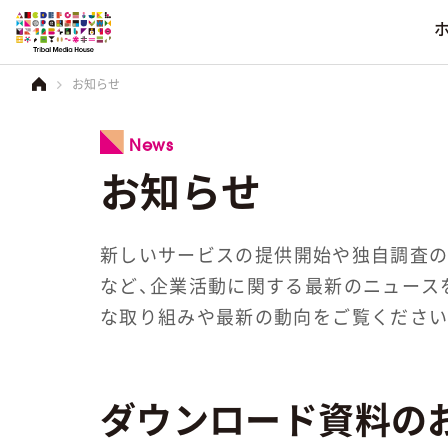
お知らせ
業界別
ソーシャルメデ
会社情報
News
コーポレートブラ
食品・菓子
お知らせ
その他のソーシャルメ
得意分野
サービス
会社情報
を見る
飲料・アルコール
電化製品
一覧を見る
一覧を見る
一覧を見る
新しいサービスの提供開始や独自調査の
日用雑貨品
など、企業活動に関する最新のニュース
な取り組みや最新の動向をご覧ください
音楽・映画
アパレル
化粧品
ダウンロード資料の
住宅