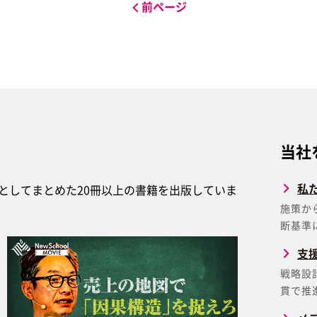
前ページ
当社
私
としてまとめた20冊以上の書籍を出版していま
施策か
断基準
支
戦略設
貫で推