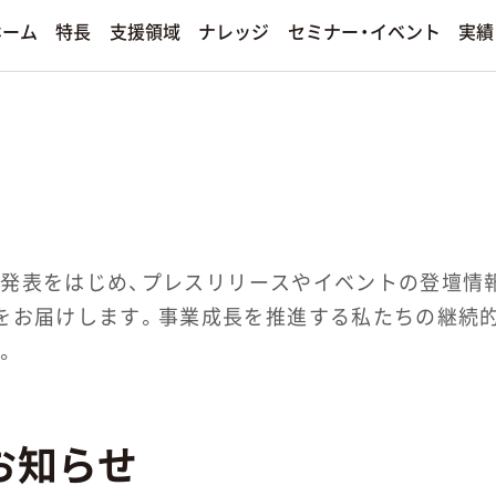
セミナー・イベント
支援領域
ナレッジ
ホーム
特長
実績
手法別
ィア運用
プロモーション
決算情報
ンド
ソーシャルメディアマーケティ
ディア運用サービス
その他のプロモーションサービスを
熱狂ブランドマーケティング
ファンダムマーケティング
発表をはじめ、プレスリリースやイベントの登壇情
エンターテインメントマーケテ
をお届けします。事業成長を推進する私たちの継続
。
若年層マーケティング
クリエイティブ制作
その他の手法を見る
お知らせ
その他のクリエイティブ制作サービ
る