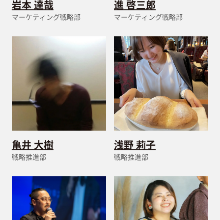
岩本 達哉
進 啓三郎
マーケティング戦略部
マーケティング戦略部
亀井 大樹
浅野 莉子
戦略推進部
戦略推進部