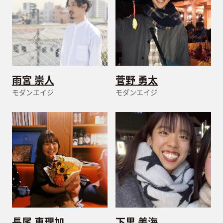
雨宮 崇人
菅野 勇太
モダンエイジ
モダンエイジ
長尾 恵理加
下里 美海