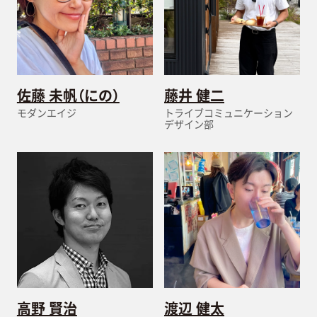
佐藤 未帆（にの）
藤井 健二
モダンエイジ
トライブコミュニケーション
デザイン部
高野 賢治
渡辺 健太